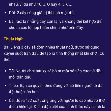
nhau, ví dụ như 10, J, Q hay 4, 5, 6,…
Đôi: 2 cây cùng giá trị thì tính một đôi.
Bài rác: là những cây còn lại và không thể kết hợp để
cho ra các tổ hợp hoàn chỉnh như trên đây.
Thuật Ngữ
Bài Liêng 3 cây sẽ gồm nhiều thuật ngữ, được sử dụng
xuyên suốt trận đấu để tạo ra tính thống nhất khi chơi. Cụ
thể:
Tố: Người chơi bất kỳ sẽ bỏ ra một số tiền cược ở đầu
mỗi trận đấu.
Theo: Bạn có quyền theo đúng với số tiền người tố đã
đặt hoặc lớn hơn.
Úp: Bỏ ra 1/2 số tương ứng với người tố cao nhất ở thời
điểm hiện tại. Điểm đặc biệt của hình thức này chính là