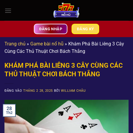
Bỏ
qua
nội
dung
ĐĂNG NHẬP
ĐĂNG KÝ
Trang chủ
»
Game bài nổ hũ
»
Khám Phá Bài Liêng 3 Cây
Cùng Các Thủ Thuật Chơi Bách Thắng
KHÁM PHÁ BÀI LIÊNG 3 CÂY CÙNG CÁC
THỦ THUẬT CHƠI BÁCH THẮNG
ĐĂNG VÀO
THÁNG 2 28, 2025
BỞI
WILLIAM CHÂU
28
Th2