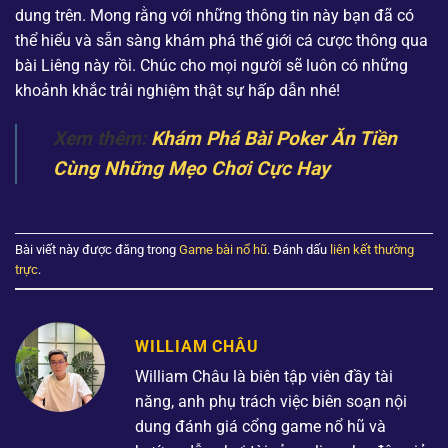
dung trên. Mong rằng với những thông tin này bạn đã có
thể hiểu và sẵn sàng khám phá thế giới cá cược thông qua
bài Liêng này rồi. Chúc cho mọi người sẽ luôn có những
khoảnh khắc trải nghiệm thật sự hấp dẫn nhé!
Xem thêm:
Khám Phá Bài Poker Ăn Tiền
Cùng Những Mẹo Chơi Cực Hay
Bài viết này được đăng trong
Game bài nổ hũ
. Đánh dấu
liên kết thường
trực
.
WILLIAM CHÂU
William Châu là biên tập viên đầy tài
năng, anh phụ trách việc biên soạn nội
dung đánh giá cổng game nổ hũ và