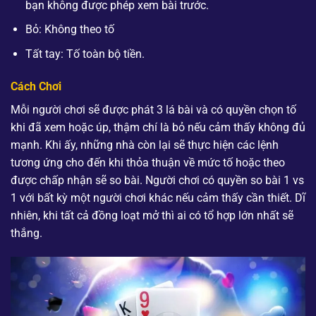
bạn không được phép xem bài trước.
Bỏ: Không theo tố
Tất tay: Tố toàn bộ tiền.
Cách Chơi
Mỗi người chơi sẽ được phát 3 lá bài và có quyền chọn tố
khi đã xem hoặc úp, thậm chí là bỏ nếu cảm thấy không đủ
mạnh. Khi ấy, những nhà còn lại sẽ thực hiện các lệnh
tương ứng cho đến khi thỏa thuận về mức tố hoặc theo
được chấp nhận sẽ so bài. Người chơi có quyền so bài 1 vs
1 với bất kỳ một người chơi khác nếu cảm thấy cần thiết. Dĩ
nhiên, khi tất cả đồng loạt mở thì ai có tổ hợp lớn nhất sẽ
thắng.