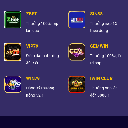
ZBET
SIN88
Thưởng 100% nạp
Thưởng nạp 15
lần đầu
triệu đồng
VIP79
GEMWIN
Điểm danh thưởng
Thưởng 100% giá
30 triệu
trị nạp
WIN79
IWIN CLUB
Đăng ký thưởng
Thưởng nạp lên
nóng 52K
đến 6880K