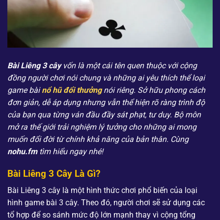
Bài Liêng 3 cây
vốn là một cái tên quen thuộc với cộng
đồng người chơi nói chung và những ai yêu thích thể loại
game bài
nổ hũ đổi thưởng
nói riêng. Sở hữu phong cách
đơn giản, dễ áp dụng nhưng vẫn thể hiện rõ ràng trình độ
của bạn qua từng ván đầu đầy sát phạt, tư duy. Bộ môn
mở ra thế giới trải nghiệm lý tưởng cho những ai mong
muốn đổi đời từ chính khả năng của bản thân. Cùng
nohu.fm
tìm hiểu ngay nhé!
Bài Liêng 3 Cây Là Gì?
Bài Liêng 3 cây là một hình thức chơi phổ biến của loại
hình game bài 3 cây. Theo đó, người chơi sẽ sử dụng các
tổ hợp để so sánh mức độ lớn mạnh thay vì cộng tổng