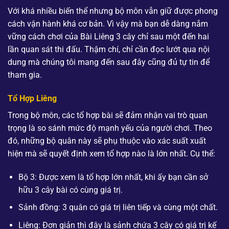
Với khá nhiều biến thể nhưng bộ môn vẫn giữ được phong
cách vận hành khá cơ bản. Vì vậy mà bạn dễ dàng nắm
vững cách chơi của Bài Liêng 3 cây chỉ sau một đến hai
lần quan sát thi đấu. Thậm chí, chỉ cần đọc lướt qua nội
dung mà chúng tôi mang đến sau đây cũng đủ tự tin để
tham gia.
Tổ Hợp Liêng
Trong bộ môn, các tổ hợp bài sẽ đảm nhận vai trò quan
trọng là so sánh mức độ mạnh yếu của người chơi. Theo
đó, những bộ quân này sẽ phụ thuộc vào xác suất xuất
hiện mà sẽ quyết định xem tổ hợp nào là lớn nhất. Cụ thể:
Bộ 3: Được xem là tổ hợp lớn nhất, khi ấy bạn cần sở
hữu 3 cây bài có cùng giá trị.
Sảnh đồng: 3 quân có giá trị liên tiếp và cùng một chất.
Liêng: Đơn giản thì đây là sảnh chứa 3 cây có giá trị kế