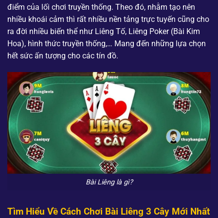
điểm của lối chơi truyền thống. Theo đó, nhằm tạo nên
nhiều khoái cảm thì rất nhiều nền tảng trực tuyến cũng cho
ra đời nhiều biến thể như Liêng Tố, Liêng Poker (Bài Kim
Hoa), hình thức truyền thống,… Mang đến những lựa chọn
hết sức ấn tượng cho các tín đồ.
Bài Liêng là gì?
Tìm Hiểu Về Cách Chơi Bài Liêng 3 Cây Mới Nhất