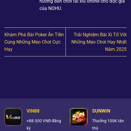
hướng dẫn chơi tài xỉu online cho độc giả
của NOHU.
Khám Phá Bài Poker Ăn Tiền
Trải Nghiệm Bài Xì Tố Với
Cùng Những Mẹo Chơi Cực
Những Mẹo Chơi Hay Nhất
Hay
Năm 2025
VIN88
SUNWIN
+88.000 VNĐ đăng
Thưởng 100K tân
ký
thủ