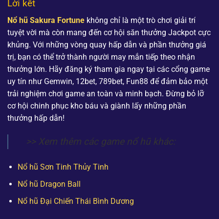
Lời kết
Nổ hũ Sakura Fortune
không chỉ là một trò chơi giải trí
tuyệt vời mà còn mang đến cơ hội săn thưởng Jackpot cực
khủng. Với những vòng quay hấp dẫn và phần thưởng giá
trị, bạn có thể trở thành người may mắn tiếp theo nhận
thưởng lớn. Hãy đăng ký tham gia ngay tại các cổng game
uy tín như Gemwin, 12bet, 789bet, Fun88 để đảm bảo một
trải nghiệm chơi game an toàn và minh bạch. Đừng bỏ lỡ
cơ hội chinh phục kho báu và giành lấy những phần
thưởng hấp dẫn!
>> Xem thêm các game nổ hũ khác:
Nổ hũ Sơn Tinh Thủy Tinh
Nổ hũ Dragon Ball
Nổ hũ Đại Chiến Thái Bình Dương