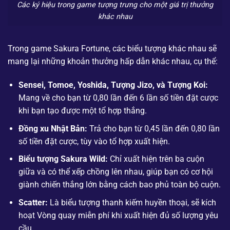
Các ký hiệu trong game tượng trưng cho một giá trị thưởng
khác nhau
Trong game Sakura Fortune, các biểu tượng khác nhau sẽ
mang lại những khoản thưởng hấp dẫn khác nhau, cụ thể:
Sensei, Tomoe, Yoshida, Tượng Jizo, và Tượng Koi:
Mang về cho bạn từ 0,80 lần đến 6 lần số tiền đặt cược
khi bạn tạo được một tổ hợp thắng.
Đồng xu Nhật Bản:
Trả cho bạn từ 0,45 lần đến 0,80 lần
số tiền đặt cược, tùy vào tổ hợp xuất hiện.
Biểu tượng Sakura Wild:
Chỉ xuất hiện trên ba cuộn
giữa và có thể xếp chồng lên nhau, giúp bạn có cơ hội
giành chiến thắng lớn bằng cách bao phủ toàn bộ cuộn.
Scatter:
Là biểu tượng thanh kiếm huyền thoại, sẽ kích
hoạt Vòng quay miễn phí khi xuất hiện đủ số lượng yêu
cầu.