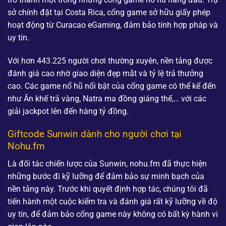
sở chính đặt tại Costa Rica, cổng game sở hữu giấy phép
hoạt động từ Curacao eGaming, đảm bảo tính hợp pháp và
uy tín.
Với hơn 443.225 người chơi thường xuyên, nền tảng được
đánh giá cao nhờ giao diện đẹp mắt và tỷ lệ trả thưởng
cao. Các game nổ hũ nổi bật của cổng game có thể kể đến
như Ăn khế trả vàng, Natra ma đồng giáng thế,… với các
giải jackpot lên đến hàng tỷ đồng.
Giftcode Sunwin dành cho người chơi tại
Nohu.fm
Là đối tác chiến lược của Sunwin, nohu.fm đã thực hiện
những bước đi kỹ lưỡng để đảm bảo sự minh bạch của
nền tảng này. Trước khi quyết định hợp tác, chúng tôi đã
tiến hành một cuộc kiểm tra và đánh giá rất kỹ lưỡng về độ
uy tín, để đảm bảo cổng game này không có bất kỳ hành vi