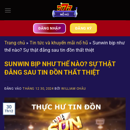
Bỏ
qua
nội
dung
ĐĂNG NHẬP
ĐĂNG KÝ
Trang chủ
»
Tin tức và khuyến mãi nổ hũ
»
Sunwin bịp như
thế nào? Sự thật đằng sau tin đồn thất thiệt
SUNWIN BỊP NHƯ THẾ NÀO? SỰ THẬT
ĐẰNG SAU TIN ĐỒN THẤT THIỆT
ĐĂNG VÀO
THÁNG 12 30, 2024
BỞI
WILLIAM CHÂU
30
Th12