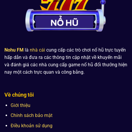
Nohu FM
là
nhà cái
cung cấp các trò chơi nổ hũ trực tuyến
hấp dẫn và đưa ra các thông tin cập nhật về khuyến mãi
và đánh giá các nhà cung cấp game nổ hũ đổi thưởng hiện
nay một cách trực quan và công bằng.
Về chúng tôi
Giới thiệu
Chính sách bảo mật
Điều khoản sử dụng