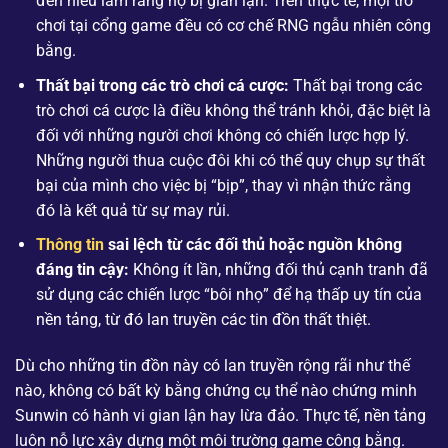
đến hiểu lầm rằng họ bị gian lận. Trên thực tế, mọi trò
chơi tại cổng game đều có cơ chế RNG ngẫu nhiên công
bằng.
Thất bại trong các trò chơi cá cược:
Thất bại trong các
trò chơi cá cược là điều không thể tránh khỏi, đặc biệt là
đối với những người chơi không có chiến lược hợp lý.
Những người thua cuộc đôi khi có thể quy chụp sự thất
bại của mình cho việc bị “bịp”, thay vì nhận thức rằng
đó là kết quả từ sự may rủi.
Thông tin
sai lệch từ các đối thủ hoặc nguồn không
đáng tin cậy:
Không ít lần, những đối thủ cạnh tranh đã
sử dụng các chiến lược “bôi nhọ” để hạ thấp uy tín của
nền tảng, từ đó lan truyền các tin đồn thất thiệt.
Dù cho những tin đồn này có lan truyền rộng rãi như thế
nào, không có bất kỳ bằng chứng cụ thể nào chứng minh
Sunwin có hành vi gian lận hay lừa đảo. Thực tế, nền tảng
luôn nỗ lực xây dựng một môi trường game công bằng.