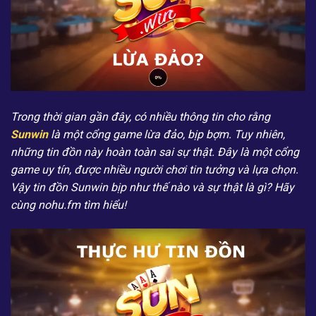
Trong thời gian gần đây, có nhiều thông tin cho rằng
Sunwin
là một cổng game lừa đảo, bịp bợm. Tuy nhiên,
những tin đồn này hoàn toàn sai sự thật. Đây là một cổng
game uy tín, được nhiều người chơi tin tưởng và lựa chọn.
Vậy tin đồn Sunwin bịp như thế nào và sự thật là gì? Hãy
cùng nohu.fm tìm hiểu!