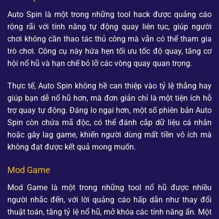
Auto Spin là một trong những tool hack được quảng cáo
rộng rãi với tính năng tự động quay liên tục, giúp người
chơi không cần thao tác thủ công mà vẫn có thể tham gia
trò chơi. Công cụ này hứa hẹn tối ưu tốc độ quay, tăng cơ
hội nổ hũ và hạn chế bỏ lỡ các vòng quay quan trọng.
Thực tế, Auto Spin không hề can thiệp vào tỷ lệ thắng hay
giúp bạn dễ nổ hũ hơn, mà đơn giản chỉ là một tiện ích hỗ
trợ quay tự động. Đáng lo ngại hơn, một số phiên bản Auto
Spin còn chứa mã độc, có thể đánh cắp dữ liệu cá nhân
hoặc gây lag game, khiến người dùng mất tiền vô ích mà
không đạt được kết quả mong muốn.
Mod Game
Mod Game là một trong những tool nổ hũ được nhiều
người nhắc đến, với lời quảng cáo hấp dẫn như thay đổi
thuật toán, tăng tỷ lệ nổ hũ, mở khóa các tính năng ẩn. Một