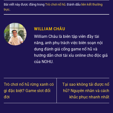
Bài viết này được đăng trong
Trò chơi nổ hũ
. Đánh dấu
liên kết thường
trực
.
WILLIAM CHÂU
William Châu là biên tập viên đầy tài
năng, anh phụ trách việc biên soạn nội
dung đánh giá cổng game nổ hũ và
hướng dẫn chơi tài xỉu online cho độc giả
của NOHU.
Trò chơi nổ hũ rừng xanh có
Tại sao không tải được nổ
gì đặc biệt? Game slot đổi
hũ? Nguyên nhân và cách
đời
khắc phục nhanh nhất