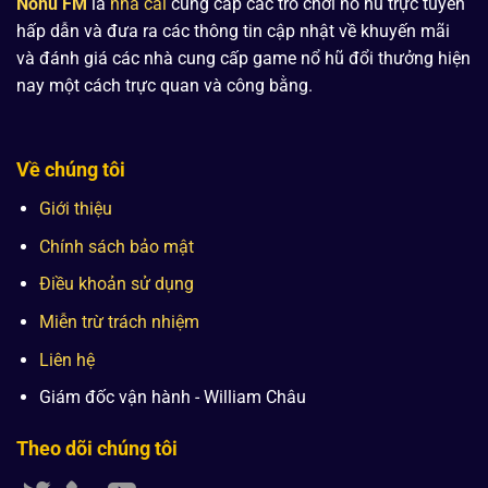
Nohu FM
là
nhà cái
cung cấp các trò chơi nổ hũ trực tuyến
hấp dẫn và đưa ra các thông tin cập nhật về khuyến mãi
và đánh giá các nhà cung cấp game nổ hũ đổi thưởng hiện
nay một cách trực quan và công bằng.
Về chúng tôi
Giới thiệu
Chính sách bảo mật
Điều khoản sử dụng
Miễn trừ trách nhiệm
Liên hệ
Giám đốc vận hành - William Châu
Theo dõi chúng tôi