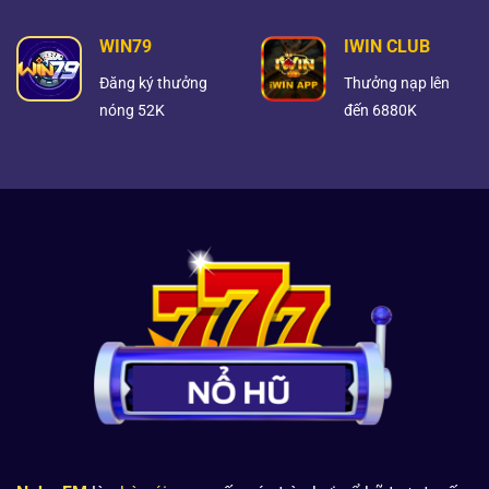
WIN79
IWIN CLUB
Đăng ký thưởng
Thưởng nạp lên
nóng 52K
đến 6880K