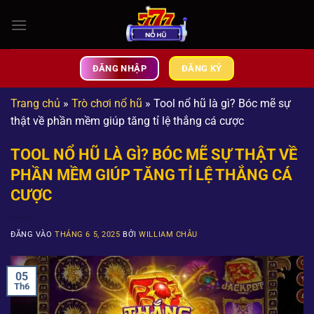
Bỏ
qua
nội
dung
ĐĂNG NHẬP
ĐĂNG KÝ
Trang chủ
»
Trò chơi nổ hũ
»
Tool nổ hũ là gì? Bóc mẽ sự
thật về phần mềm giúp tăng tỉ lệ thắng cá cược
TOOL NỔ HŨ LÀ GÌ? BÓC MẼ SỰ THẬT VỀ
PHẦN MỀM GIÚP TĂNG TỈ LỆ THẮNG CÁ
CƯỢC
ĐĂNG VÀO
THÁNG 6 5, 2025
BỞI
WILLIAM CHÂU
05
Th6