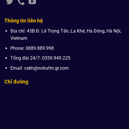
Thông tin liên hệ
Địa chỉ: 45B Đ. Lê Trọng Tấn, La Khê, Hà Đông, Hà Nội,
Vietnam
Phone: 0889.889.998
Tổng đài 24/7: 0359.949.225
Email:
cskh@nohufm.gr.com
Chỉ đường