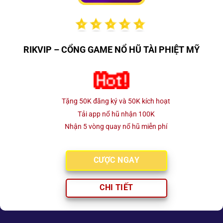
RIKVIP – CỔNG GAME NỔ HŨ TÀI PHIỆT MỸ
Tặng 50K đăng ký và 50K kích hoạt
Tải app nổ hũ nhận 100K
Nhận 5 vòng quay nổ hũ miễn phí
CƯỢC NGAY
CHI TIẾT