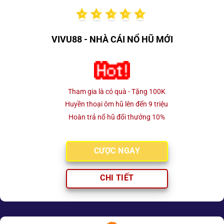
VIVU88 - NHÀ CÁI NỔ HŨ MỚI
Tham gia là có quà - Tặng 100K
Huyền thoại ôm hũ lên đến 9 triệu
Hoàn trả nổ hũ đổi thưởng 10%
CƯỢC NGAY
CHI TIẾT