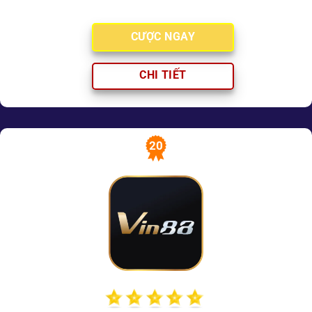
CƯỢC NGAY
CHI TIẾT
20