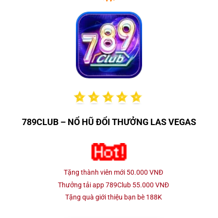
789CLUB – NỔ HŨ ĐỔI THƯỞNG LAS VEGAS
Tặng thành viên mới 50.000 VNĐ
Thưởng tải app 789Club 55.000 VNĐ
Tặng quà giới thiệu bạn bè 188K