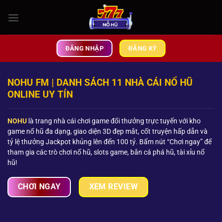
Bỏ
qua
nội
dung
ĐĂNG NHẬP
ĐĂNG KÝ
NOHU FM | DANH SÁCH 11 NHÀ CÁI NỔ HŨ
ONLINE UY TÍN
NOHU
là trang nhà cái chơi game đổi thưởng trực tuyến với kho
game nổ hũ đa dạng, giao diện 3D đẹp mắt, cốt truyện hấp dẫn và
tỷ lệ thưởng Jackpot khủng lên đến 100 tỷ. Bấm nút “Chơi ngay” để
tham gia các trò chơi nổ hũ, slots game, bắn cá phá hũ, tài xỉu nổ
hũ!
CHƠI NGAY
XEM REVIEW