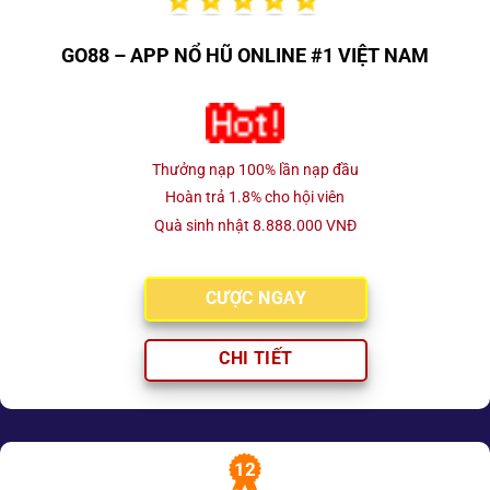
GO88 – APP NỔ HŨ ONLINE #1 VIỆT NAM
Thưởng nạp 100% lần nạp đầu
Hoàn trả 1.8% cho hội viên
Quà sinh nhật 8.888.000 VNĐ
CƯỢC NGAY
CHI TIẾT
12