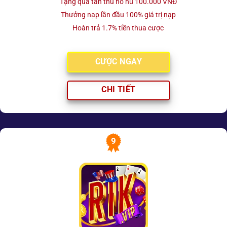
Tặng quà tân thủ nổ hũ 100.000 VNĐ
Thưởng nạp lần đầu 100% giá trị nạp
Hoàn trả 1.7% tiền thua cược
CƯỢC NGAY
CHI TIẾT
9