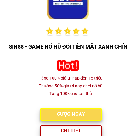
SIN88 - GAME NỔ HŨ ĐỔI TIỀN MẶT XANH CHÍN
Tặng 100% giá trị nạp đến 15 triệu
Thưởng 50% giá trị nạp chơi nổ hũ
Tặng 100k cho tân thủ
CƯỢC NGAY
CHI TIẾT