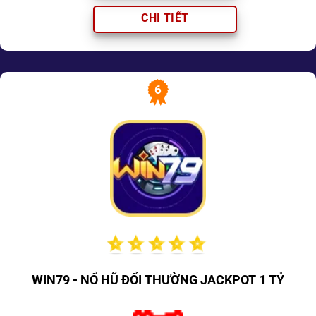
CHI TIẾT
6
WIN79 - NỔ HŨ ĐỔI THƯỜNG JACKPOT 1 TỶ