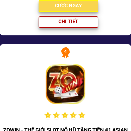
CƯỢC NGAY
CHI TIẾT
4
ZOWIN - THẾ GIỚI SLOT NỔ HŨ TẶNG TIỀN #1 ASIAN