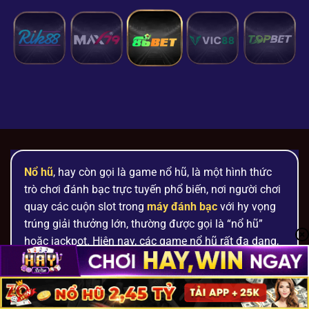
Nổ hũ
, hay còn gọi là game nổ hũ, là một hình thức
trò chơi đánh bạc trực tuyến phổ biến, nơi người chơi
quay các cuộn slot trong
máy đánh bạc
với hy vọng
trúng giải thưởng lớn, thường được gọi là “nổ hũ”
hoặc jackpot. Hiện nay, các game nổ hũ rất đa dạng,
bao gồm slot nổ hũ,
tài xỉu
nổ hũ, xóc đĩa nổ hũ, bắn
cá nổ hũ và game bài nổ hũ, mang đến cho người
chơi nhiều lựa chọn giải trí hấp dẫn.