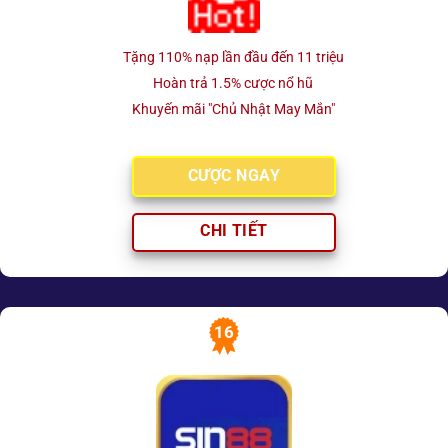
Tặng 110% nạp lần đầu đến 11 triệu
Hoàn trả 1.5% cược nổ hũ
Khuyến mãi "Chủ Nhật May Mắn"
CƯỢC NGAY
CHI TIẾT
16