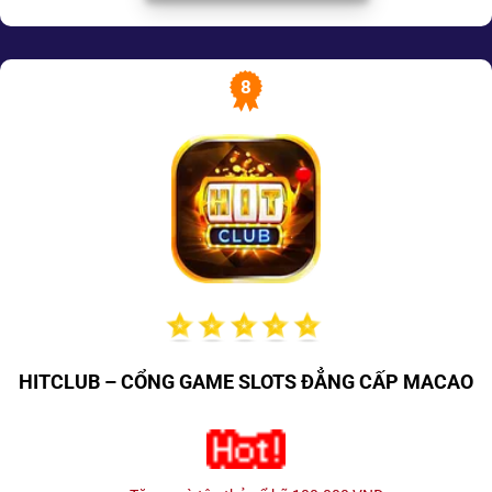
8
HITCLUB – CỔNG GAME SLOTS ĐẲNG CẤP MACAO