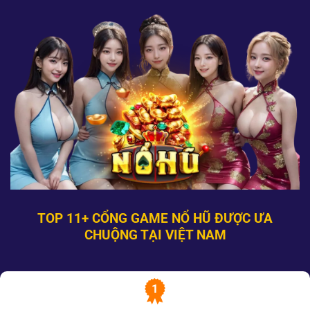
TOP 11+ CỔNG GAME NỔ HŨ ĐƯỢC ƯA
CHUỘNG TẠI VIỆT NAM
1