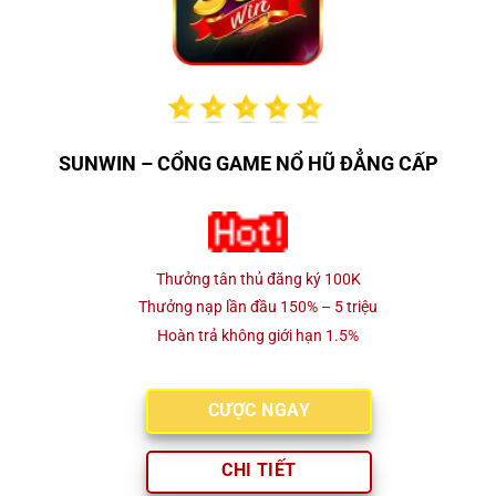
SUNWIN – CỔNG GAME NỔ HŨ ĐẲNG CẤP
Thưởng tân thủ đăng ký 100K
Thưởng nạp lần đầu 150% – 5 triệu
Hoàn trả không giới hạn 1.5%
CƯỢC NGAY
CHI TIẾT