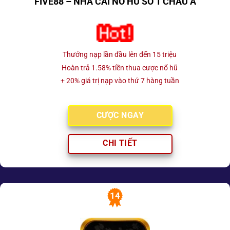
FIVE88 – NHÀ CÁI NỔ HŨ SỐ 1 CHÂU Á
Thưởng nạp lần đầu lên đến 15 triệu
Hoàn trả 1.58% tiền thua cược nổ hũ
+ 20% giá trị nạp vào thứ 7 hàng tuần
CƯỢC NGAY
CHI TIẾT
14