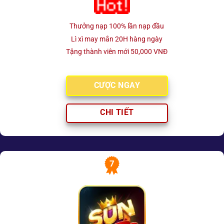
Thưởng nạp 100% lần nạp đầu
Lì xì may mắn 20H hàng ngày
Tặng thành viên mới 50,000 VNĐ
CƯỢC NGAY
CHI TIẾT
7