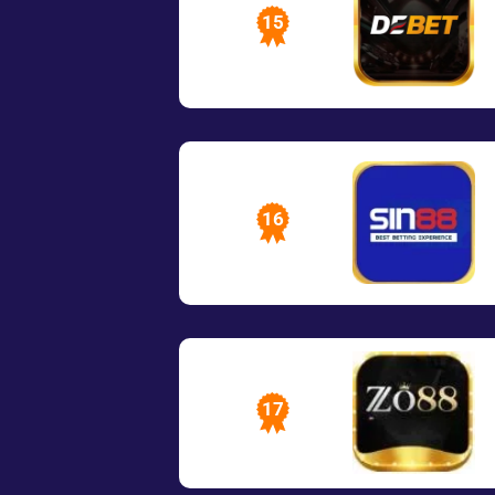
15
16
17