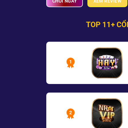
CHƠI NGAY
XEM REVIEW
TOP 11+ CỔ
1
2