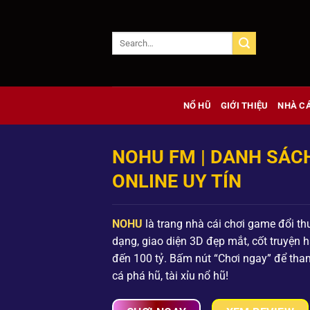
Bỏ
qua
nội
dung
NỔ HŨ
GIỚI THIỆU
NHÀ CÁ
NOHU FM | DANH SÁCH
ONLINE UY TÍN
NOHU
là trang nhà cái chơi game đổi t
dạng, giao diện 3D đẹp mắt, cốt truyện 
đến 100 tỷ. Bấm nút “Chơi ngay” để tham
cá phá hũ, tài xỉu nổ hũ!