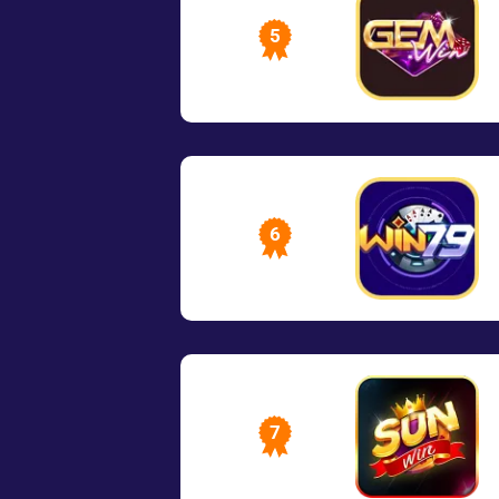
5
6
7