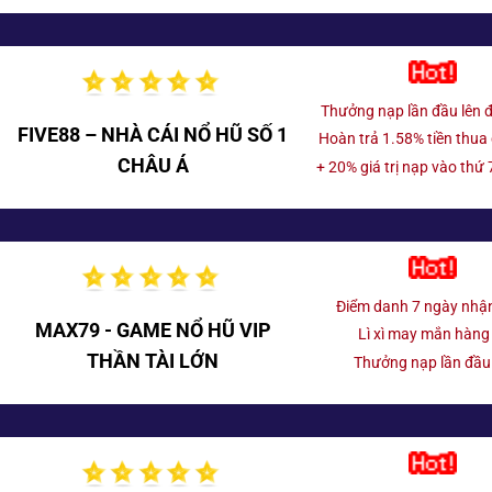
Thưởng nạp lần đầu lên đ
FIVE88 – NHÀ CÁI NỔ HŨ SỐ 1
Hoàn trả 1.58% tiền thua
CHÂU Á
+ 20% giá trị nạp vào thứ
Điểm danh 7 ngày nhậ
MAX79 - GAME NỔ HŨ VIP
Lì xì may mắn hàng
THẦN TÀI LỚN
Thưởng nạp lần đầ