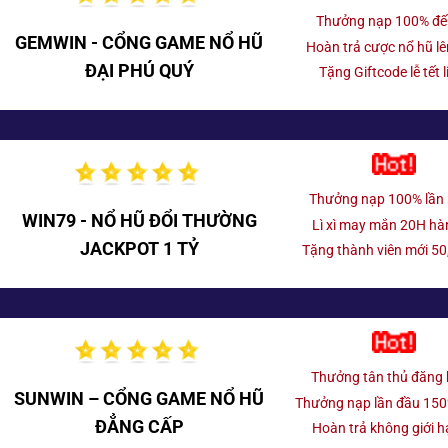
Thưởng nạp 100% đế
GEMWIN - CỔNG GAME NỔ HŨ
Hoàn trả cược nổ hũ l
ĐẠI PHÚ QUÝ
Tặng Giftcode lễ tết l
Thưởng nạp 100% lần
WIN79 - NỔ HŨ ĐỔI THƯỜNG
Lì xì may mắn 20H hà
JACKPOT 1 TỶ
Tặng thành viên mới 5
Thưởng tân thủ đăng 
SUNWIN – CỔNG GAME NỔ HŨ
Thưởng nạp lần đầu 150%
ĐẲNG CẤP
Hoàn trả không giới 