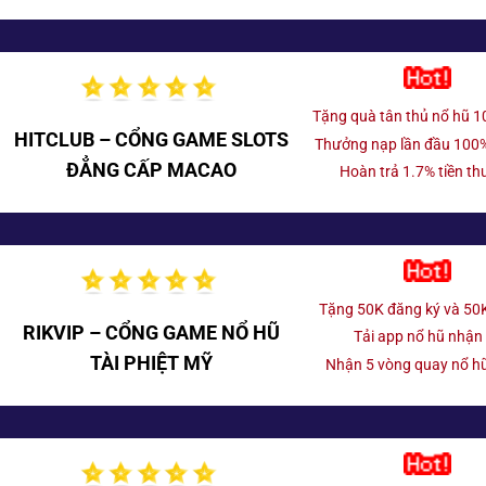
Tặng quà tân thủ nổ hũ 
HITCLUB – CỔNG GAME SLOTS
Thưởng nạp lần đầu 100% 
ĐẲNG CẤP MACAO
Hoàn trả 1.7% tiền t
Tặng 50K đăng ký và 50K
RIKVIP – CỔNG GAME NỔ HŨ
Tải app nổ hũ nhận
TÀI PHIỆT MỸ
Nhận 5 vòng quay nổ hũ