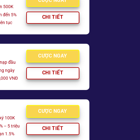
CƯỢC NGAY
n 500K
ên đến 5%
CHI TIẾT
iên tục
CƯỢC NGAY
 nạp đầu
ng ngày
CHI TIẾT
0,000 VNĐ
CƯỢC NGAY
ký 100K
 – 5 triệu
CHI TIẾT
hạn 1.5%