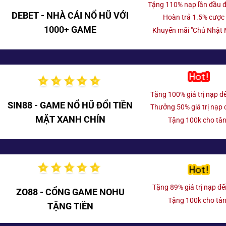
Tặng 110% nạp lần đầu đ
DEBET - NHÀ CÁI NỔ HŨ VỚI
Hoàn trả 1.5% cược
1000+ GAME
Khuyến mãi "Chủ Nhật
Tặng 100% giá trị nạp đế
SIN88 - GAME NỔ HŨ ĐỔI TIỀN
Thưởng 50% giá trị nạp 
MẶT XANH CHÍN
Tặng 100k cho tân
Tặng 89% giá trị nạp đế
ZO88 - CỔNG GAME NOHU
Tặng 100k cho tân
TẶNG TIỀN