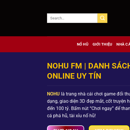
Bỏ
qua
nội
dung
NỔ HŨ
GIỚI THIỆU
NHÀ CÁ
NOHU FM | DANH SÁCH
ONLINE UY TÍN
NOHU
là trang nhà cái chơi game đổi t
dạng, giao diện 3D đẹp mắt, cốt truyện 
đến 100 tỷ. Bấm nút “Chơi ngay” để tham
cá phá hũ, tài xỉu nổ hũ!