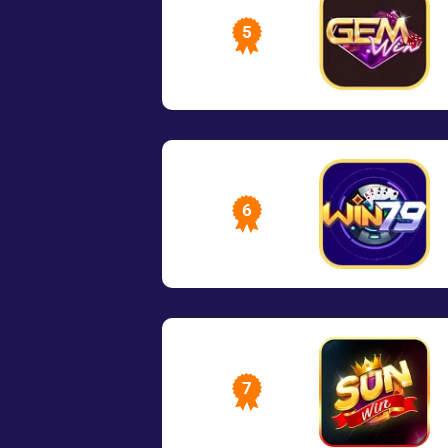
5
6
7