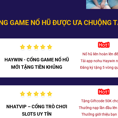
NG GAME NỔ HŨ ĐƯỢC ƯA CHUỘNG T
Nổ hũ liên hoàn lên đế
HAYWIN - CỔNG GAME NỔ HŨ
Tải app nohu Haywin 
MỚI TẶNG TIỀN KHỦNG
Đăng ký tặng 5 vòng q
Tặng Giftcode 50K cho
NHATVIP – CỔNG TRÒ CHƠI
Thưởng nạp lần đầu lên
SLOTS UY TÍN
Thưởng giới thiệu bạn