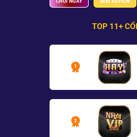
CHƠI NGAY
XEM REVIEW
TOP 11+ CỔ
1
2