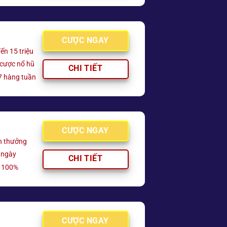
CƯỢC NGAY
ến 15 triệu
 cược nổ hũ
CHI TIẾT
 7 hàng tuần
CƯỢC NGAY
n thưởng
 ngày
CHI TIẾT
u 100%
CƯỢC NGAY