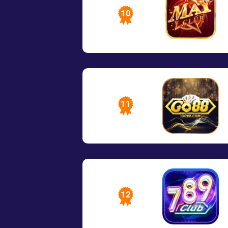
10
11
12