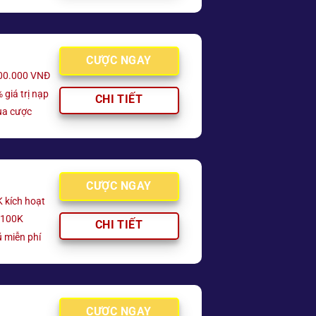
CƯỢC NGAY
100.000 VNĐ
giá trị nạp
CHI TIẾT
hua cược
CƯỢC NGAY
 kích hoạt
 100K
CHI TIẾT
 miễn phí
CƯỢC NGAY