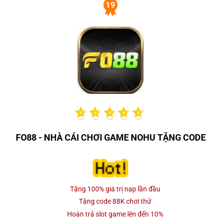
19
FO88 - NHÀ CÁI CHƠI GAME NOHU TẶNG CODE
Tặng 100% giá trị nạp lần đầu
Tặng code 88K chơi thử
Hoàn trả slot game lên đến 10%