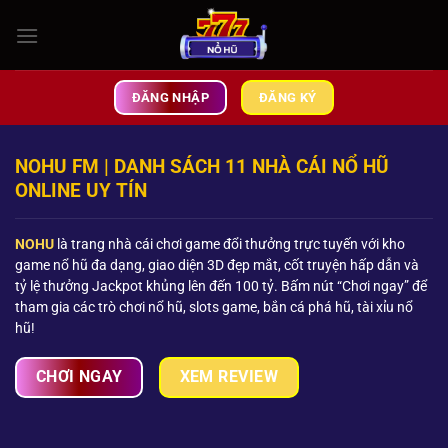
Bỏ
qua
nội
dung
ĐĂNG NHẬP
ĐĂNG KÝ
NOHU FM | DANH SÁCH 11 NHÀ CÁI NỔ HŨ
ONLINE UY TÍN
NOHU
là trang nhà cái chơi game đổi thưởng trực tuyến với kho
game nổ hũ đa dạng, giao diện 3D đẹp mắt, cốt truyện hấp dẫn và
tỷ lệ thưởng Jackpot khủng lên đến 100 tỷ. Bấm nút “Chơi ngay” để
tham gia các trò chơi nổ hũ, slots game, bắn cá phá hũ, tài xỉu nổ
hũ!
CHƠI NGAY
XEM REVIEW