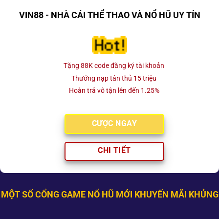
VIN88 - NHÀ CÁI THỂ THAO VÀ NỔ HŨ UY TÍN
Tặng 88K code đăng ký tài khoản
Thưởng nạp tân thủ 15 triệu
Hoàn trả vô tận lên đến 1.25%
CƯỢC NGAY
CHI TIẾT
MỘT SỐ CỔNG GAME NỔ HŨ MỚI KHUYẾN MÃI KHỦNG