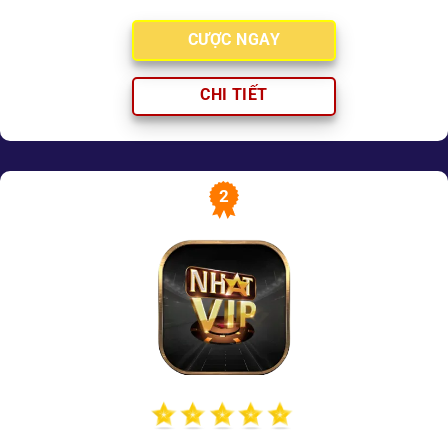
CƯỢC NGAY
CHI TIẾT
2