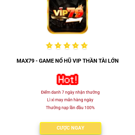
MAX79 - GAME NỔ HŨ VIP THẦN TÀI LỚN
Điểm danh 7 ngày nhận thưởng
Lì xì may mắn hàng ngày
Thưởng nạp lần đầu 100%
CƯỢC NGAY