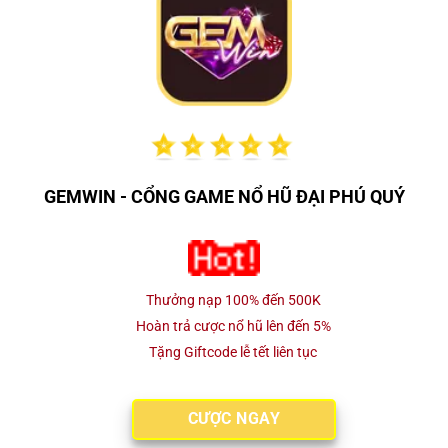
GEMWIN - CỔNG GAME NỔ HŨ ĐẠI PHÚ QUÝ
Thưởng nạp 100% đến 500K
Hoàn trả cược nổ hũ lên đến 5%
Tặng Giftcode lễ tết liên tục
CƯỢC NGAY