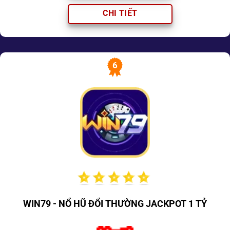
CHI TIẾT
6
WIN79 - NỔ HŨ ĐỔI THƯỜNG JACKPOT 1 TỶ