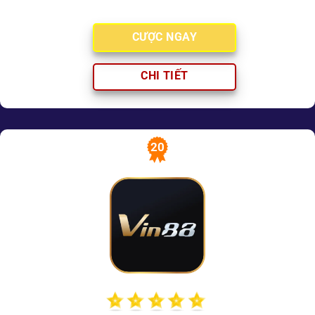
CƯỢC NGAY
CHI TIẾT
20