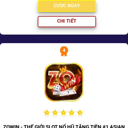
CƯỢC NGAY
CHI TIẾT
4
ZOWIN - THẾ GIỚI SLOT NỔ HŨ TẶNG TIỀN #1 ASIAN