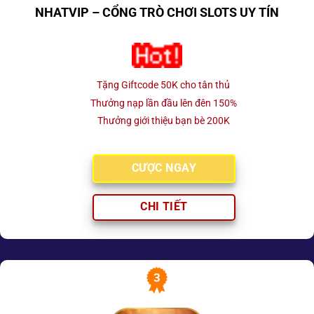
NHATVIP – CỔNG TRÒ CHƠI SLOTS UY TÍN
Tặng Giftcode 50K cho tân thủ
Thưởng nạp lần đầu lên đên 150%
Thưởng giới thiệu bạn bè 200K
CƯỢC NGAY
CHI TIẾT
3