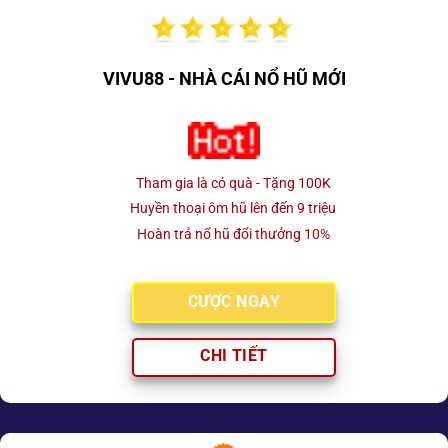
VIVU88 - NHÀ CÁI NỔ HŨ MỚI
Tham gia là có quà - Tặng 100K
Huyền thoại ôm hũ lên đến 9 triệu
Hoàn trả nổ hũ đổi thưởng 10%
CƯỢC NGAY
CHI TIẾT