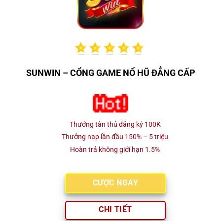
SUNWIN – CỔNG GAME NỔ HŨ ĐẲNG CẤP
Thưởng tân thủ đăng ký 100K
Thưởng nạp lần đầu 150% – 5 triệu
Hoàn trả không giới hạn 1.5%
CƯỢC NGAY
CHI TIẾT