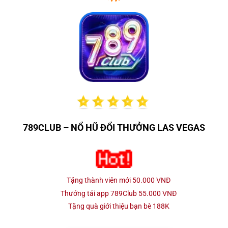
789CLUB – NỔ HŨ ĐỔI THƯỞNG LAS VEGAS
Tặng thành viên mới 50.000 VNĐ
Thưởng tải app 789Club 55.000 VNĐ
Tặng quà giới thiệu bạn bè 188K