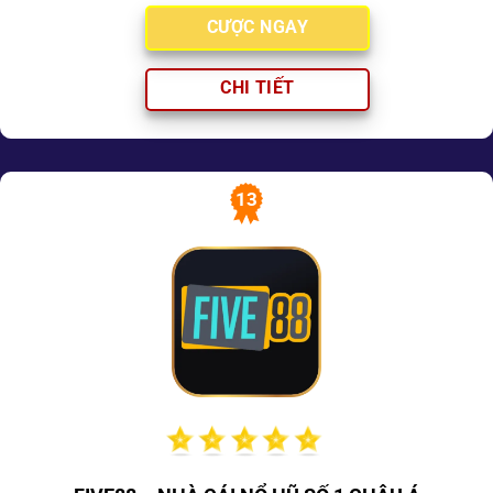
CƯỢC NGAY
CHI TIẾT
13