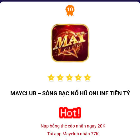
10
MAYCLUB – SÒNG BẠC NỔ HŨ ONLINE TIỀN TỶ
Nạp bằng thẻ cào nhận ngay 20K
Tải app Mayclub nhận 77K