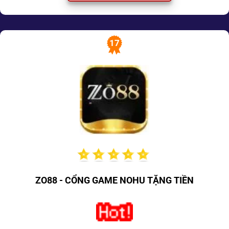
17
ZO88 - CỔNG GAME NOHU TẶNG TIỀN