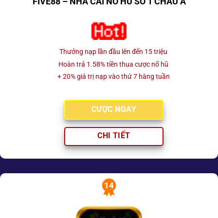
FIVE88 – NHÀ CÁI NỔ HŨ SỐ 1 CHÂU Á
Thưởng nạp lần đầu lên đến 15 triệu
Hoàn trả 1.58% tiền thua cược nổ hũ
+ 20% giá trị nạp vào thứ 7 hàng tuần
CƯỢC NGAY
CHI TIẾT
14