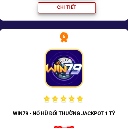
CHI TIẾT
6
WIN79 - NỔ HŨ ĐỔI THƯỜNG JACKPOT 1 TỶ