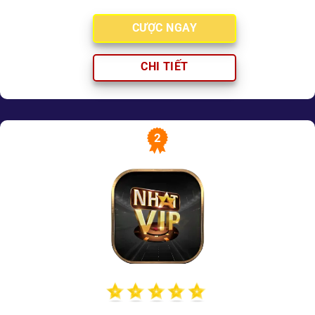
CƯỢC NGAY
CHI TIẾT
2