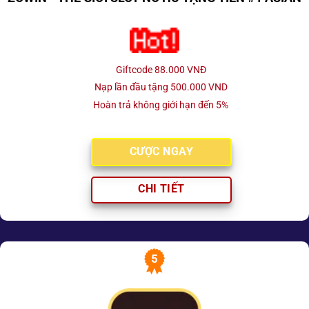
Giftcode 88.000 VNĐ
Nạp lần đầu tặng 500.000 VND
Hoàn trả không giới hạn đến 5%
CƯỢC NGAY
CHI TIẾT
5