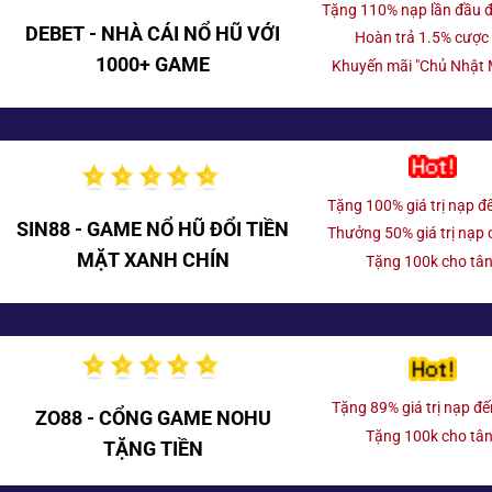
Tặng 110% nạp lần đầu đ
DEBET - NHÀ CÁI NỔ HŨ VỚI
Hoàn trả 1.5% cược
1000+ GAME
Khuyến mãi "Chủ Nhật
Tặng 100% giá trị nạp đế
SIN88 - GAME NỔ HŨ ĐỔI TIỀN
Thưởng 50% giá trị nạp 
MẶT XANH CHÍN
Tặng 100k cho tân
Tặng 89% giá trị nạp đế
ZO88 - CỔNG GAME NOHU
Tặng 100k cho tân
TẶNG TIỀN