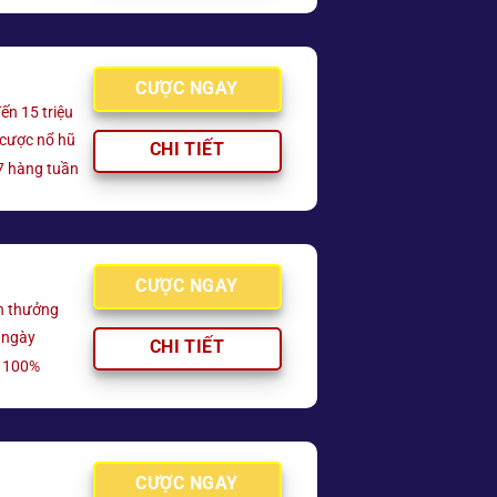
CƯỢC NGAY
ến 15 triệu
 cược nổ hũ
CHI TIẾT
 7 hàng tuần
CƯỢC NGAY
n thưởng
 ngày
CHI TIẾT
u 100%
CƯỢC NGAY