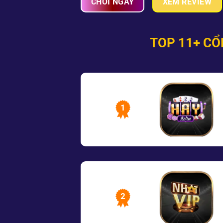
CHƠI NGAY
XEM REVIEW
TOP 11+ CỔ
1
2