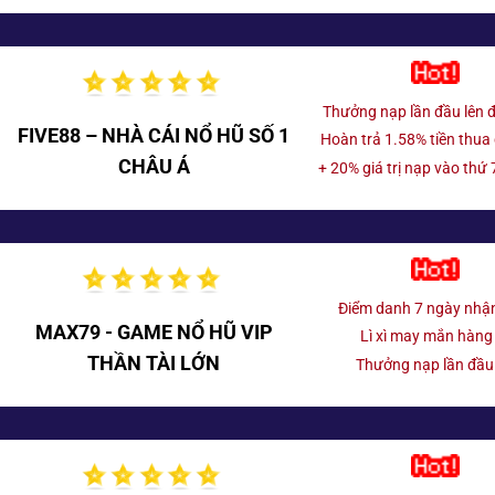
Thưởng nạp lần đầu lên đ
FIVE88 – NHÀ CÁI NỔ HŨ SỐ 1
Hoàn trả 1.58% tiền thua
CHÂU Á
+ 20% giá trị nạp vào thứ
Điểm danh 7 ngày nhậ
MAX79 - GAME NỔ HŨ VIP
Lì xì may mắn hàng
THẦN TÀI LỚN
Thưởng nạp lần đầ