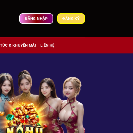
ĐĂNG NHẬP
ĐĂNG KÝ
 TỨC & KHUYẾN MÃI
LIÊN HỆ