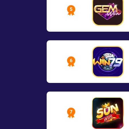
5
6
7