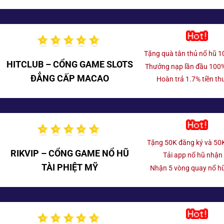
Tặng quà tân thủ nổ hũ 
HITCLUB – CỔNG GAME SLOTS
Thưởng nạp lần đầu 100% 
ĐẲNG CẤP MACAO
Hoàn trả 1.7% tiền t
Tặng 50K đăng ký và 50K
RIKVIP – CỔNG GAME NỔ HŨ
Tải app nổ hũ nhận
TÀI PHIỆT MỸ
Nhận 5 vòng quay nổ hũ