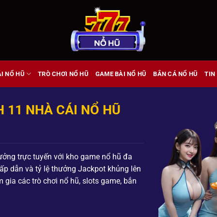
I NỔ HŨ
TRÒ CHƠI NỔ HŨ
GAME BÀI NỔ HŨ
BẮN CÁ NỔ HŨ
TIN
 11 NHÀ CÁI NỔ HŨ
hưởng trực tuyến với kho game nổ hũ đa
hấp dẫn và tỷ lệ thưởng Jackpot khủng lên
 gia các trò chơi nổ hũ, slots game, bắn