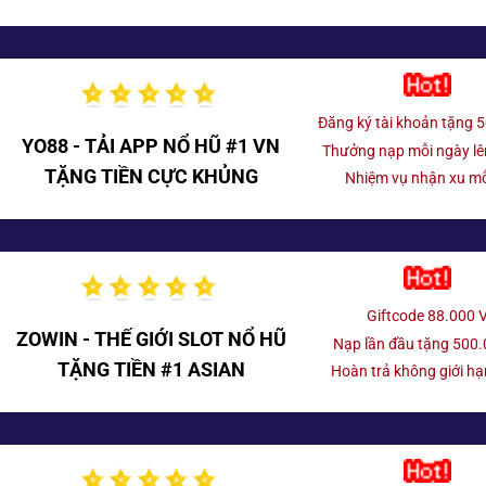
Đăng ký tài khoản tặng 
YO88 - TẢI APP NỔ HŨ #1 VN
Thưởng nạp mỗi ngày lê
TẶNG TIỀN CỰC KHỦNG
Nhiệm vụ nhận xu mỗ
Giftcode 88.000
ZOWIN - THẾ GIỚI SLOT NỔ HŨ
Nạp lần đầu tặng 500
TẶNG TIỀN #1 ASIAN
Hoàn trả không giới h