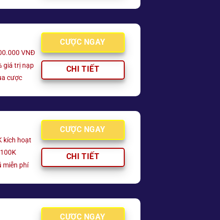
CƯỢC NGAY
100.000 VNĐ
giá trị nạp
CHI TIẾT
hua cược
CƯỢC NGAY
 kích hoạt
 100K
CHI TIẾT
 miễn phí
CƯỢC NGAY