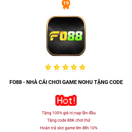
19
FO88 - NHÀ CÁI CHƠI GAME NOHU TẶNG CODE
Tặng 100% giá trị nạp lần đầu
Tặng code 88K chơi thử
Hoàn trả slot game lên đến 10%