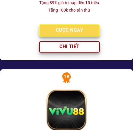
Tặng 89% giá trị nạp đến 15 triệu
Tặng 100k cho tân thủ
CƯỢC NGAY
CHI TIẾT
18