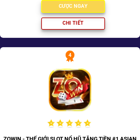
CƯỢC NGAY
CHI TIẾT
4
ZOWIN - THẾ GIỚI SLOT NỔ HŨ TẶNG TIỀN #1 ASIAN