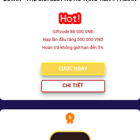
Giftcode 88.000 VNĐ
Nạp lần đầu tặng 500.000 VND
Hoàn trả không giới hạn đến 5%
CƯỢC NGAY
CHI TIẾT
5