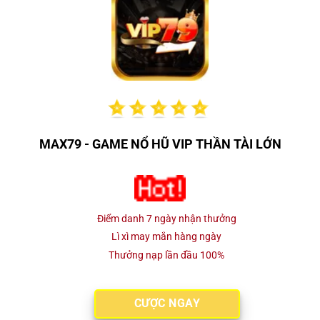
MAX79 - GAME NỔ HŨ VIP THẦN TÀI LỚN
Điểm danh 7 ngày nhận thưởng
Lì xì may mắn hàng ngày
Thưởng nạp lần đầu 100%
CƯỢC NGAY