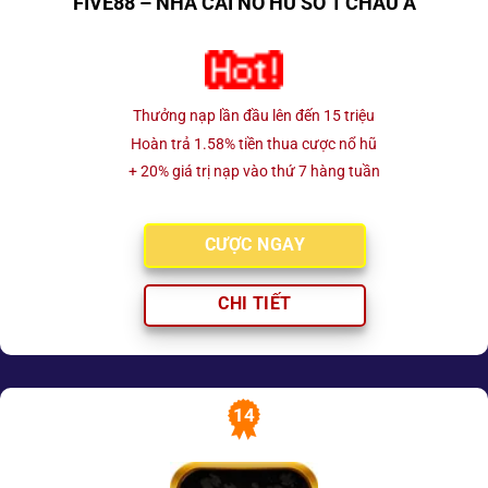
FIVE88 – NHÀ CÁI NỔ HŨ SỐ 1 CHÂU Á
Thưởng nạp lần đầu lên đến 15 triệu
Hoàn trả 1.58% tiền thua cược nổ hũ
+ 20% giá trị nạp vào thứ 7 hàng tuần
CƯỢC NGAY
CHI TIẾT
14