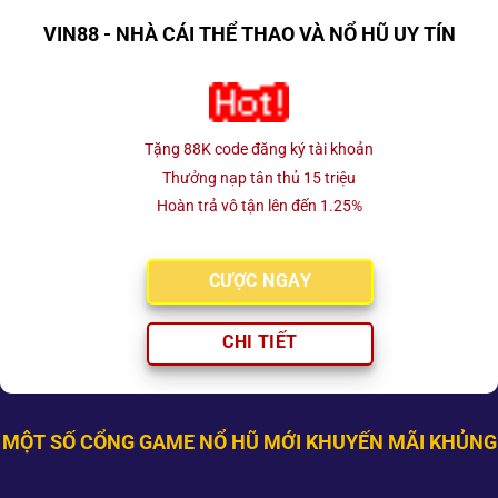
VIN88 - NHÀ CÁI THỂ THAO VÀ NỔ HŨ UY TÍN
Tặng 88K code đăng ký tài khoản
Thưởng nạp tân thủ 15 triệu
Hoàn trả vô tận lên đến 1.25%
CƯỢC NGAY
CHI TIẾT
MỘT SỐ CỔNG GAME NỔ HŨ MỚI KHUYẾN MÃI KHỦNG