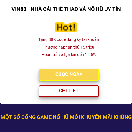
VIN88 - NHÀ CÁI THỂ THAO VÀ NỔ HŨ UY TÍN
Tặng 88K code đăng ký tài khoản
Thưởng nạp tân thủ 15 triệu
Hoàn trả vô tận lên đến 1.25%
CƯỢC NGAY
CHI TIẾT
MỘT SỐ CỔNG GAME NỔ HŨ MỚI KHUYẾN MÃI KHỦNG