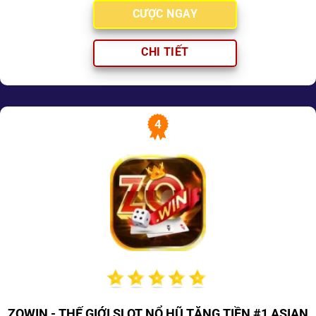
CƯỢC NGAY
CHI TIẾT
4
ZOWIN - THẾ GIỚI SLOT NỔ HŨ TẶNG TIỀN #1 ASIAN