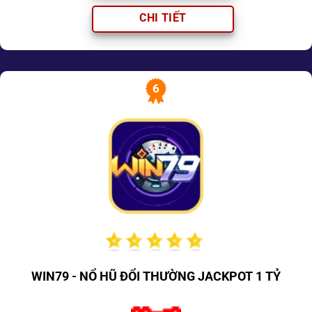
CHI TIẾT
6
WIN79 - NỔ HŨ ĐỔI THƯỜNG JACKPOT 1 TỶ