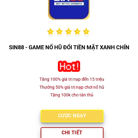
SIN88 - GAME NỔ HŨ ĐỔI TIỀN MẶT XANH CHÍN
Tặng 100% giá trị nạp đến 15 triệu
Thưởng 50% giá trị nạp chơi nổ hũ
Tặng 100k cho tân thủ
CƯỢC NGAY
CHI TIẾT