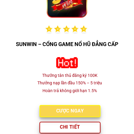
SUNWIN – CỔNG GAME NỔ HŨ ĐẲNG CẤP
Thưởng tân thủ đăng ký 100K
Thưởng nạp lần đầu 150% – 5 triệu
Hoàn trả không giới hạn 1.5%
CƯỢC NGAY
CHI TIẾT