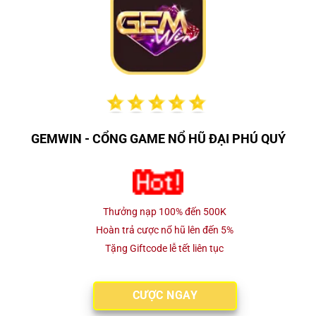
GEMWIN - CỔNG GAME NỔ HŨ ĐẠI PHÚ QUÝ
Thưởng nạp 100% đến 500K
Hoàn trả cược nổ hũ lên đến 5%
Tặng Giftcode lễ tết liên tục
CƯỢC NGAY