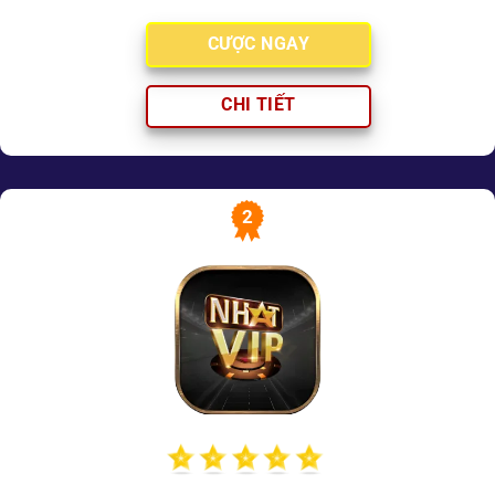
CƯỢC NGAY
CHI TIẾT
2