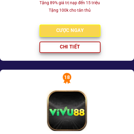
Tặng 89% giá trị nạp đến 15 triệu
Tặng 100k cho tân thủ
CƯỢC NGAY
CHI TIẾT
18