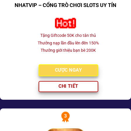
NHATVIP – CỔNG TRÒ CHƠI SLOTS UY TÍN
Tặng Giftcode 50K cho tân thủ
Thưởng nạp lần đầu lên đên 150%
Thưởng giới thiệu bạn bè 200K
CƯỢC NGAY
CHI TIẾT
3