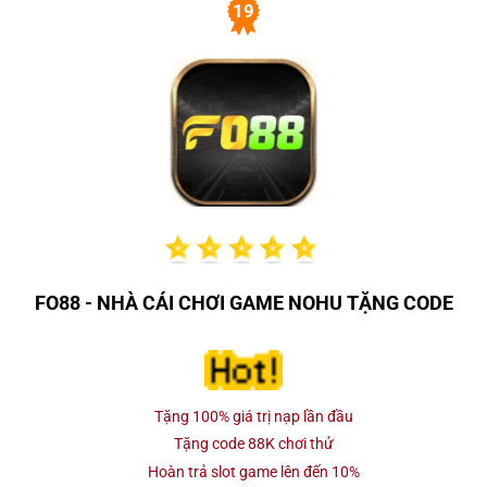
19
FO88 - NHÀ CÁI CHƠI GAME NOHU TẶNG CODE
Tặng 100% giá trị nạp lần đầu
Tặng code 88K chơi thử
Hoàn trả slot game lên đến 10%